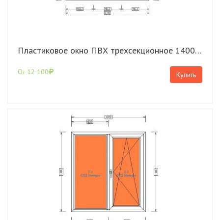
Пластиковое окно ПВХ трехсекционное 1400*1750 Rehau Blitz с поворотно откидной створкой
От 12 100
Купить