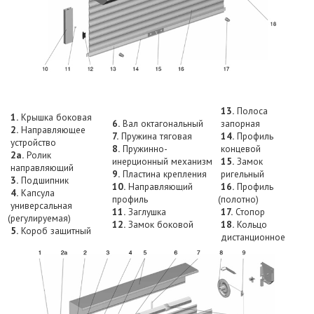
13.
Полоса
1.
Крышка боковая
6.
Вал октагональный
запорная
2.
Направляющее
7.
Пружина тяговая
14.
Профиль
устройство
8.
Пружинно-
концевой
2a.
Ролик
инерционный механизм
15.
Замок
направляющий
9.
Пластина крепления
ригельный
3.
Подшипник
10.
Направляющий
16.
Профиль
4.
Капсула
профиль
(полотно
)
универсальная
11.
Заглушка
17.
Стопор
(регулируемая
)
12.
Замок боковой
18.
Кольцо
5.
Короб защитный
дистанционное