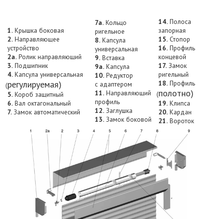
14.
Полоса
7a.
Кольцо
1.
Крышка боковая
запорная
ригельное
2.
Направляющее
15.
Стопор
8.
Капсула
устройство
16.
Профиль
универсальная
2a.
Ролик направляющий
концевой
9.
Вставка
3.
Подшипник
17.
Замок
9a.
Капсула
4.
Капсула универсальная
ригельный
10.
Редуктор
регулируемая)
18.
Профиль
с адаптером
(
полотно)
11.
Направляющий
(
5.
Короб защитный
профиль
6.
Вал октагональный
19.
Клипса
12.
Заглушка
7.
Замок автоматический
20.
Кардан
13.
Замок боковой
21.
Вороток