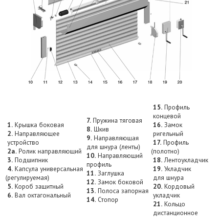
15.
Профиль
концевой
7.
Пружина тяговая
1.
Крышка боковая
16.
Замок
8.
Шкив
2.
Направляющее
ригельный
9.
Направляющая
устройство
17.
Профиль
для шнура
(ленты
)
2a.
Ролик направляющий
(полотно
)
10.
Направляющий
3.
Подшипник
18.
Лентоукладчик
профиль
4.
Капсула универсальная
19.
Укладчик
11.
Заглушка
(регулируемая
)
для шнура
12.
Замок боковой
5.
Короб защитный
20.
Кордовый
13.
Полоса запорная
6.
Вал октагональный
укладчик
14.
Стопор
21.
Кольцо
дистанционное