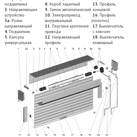
подшипника
8.
Короб защитный
15.
Профиль
3.
Направляющее
9.
Замок автоматический
концевой
устройство
10.
Электропривод
16.
Профиль
3a.
Ролик
внутривальный
(полотно
)
направляющий
11.
Пластина крепления
17.
Выключатель
4.
Подшипник
привода
с ключом
5.
Капсула
12.
Направляющий
18.
Выключатель
универсальная
профиль
клавишный