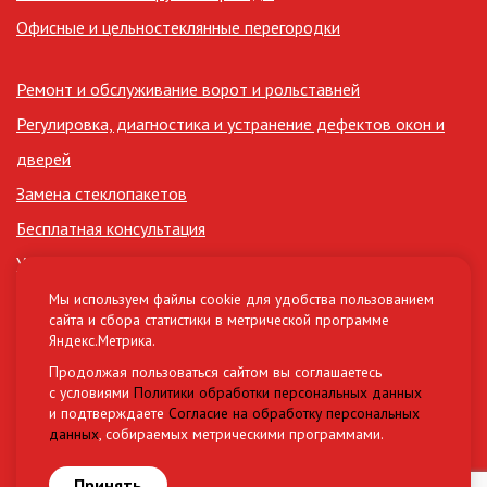
Офисные и цельностеклянные перегородки
Ремонт и обслуживание ворот и рольставней
Регулировка, диагностика и устранение дефектов окон и
дверей
Замена стеклопакетов
Бесплатная консультация
Утепление лоджий
Сертификаты
Мы используем файлы cookie для удобства пользованием
сайта и сбора статистики в метрической программе
Нормативные документы (СНиП, ГОСТ)
Яндекс.Метрика.
Материалы и комплектующие
Продолжая пользоваться сайтом вы соглашаетесь
с условиями
Политики обработки персональных данных
и подтверждаете
Согласие на обработку персональных
Разработка сайта
данных
, собираемых метрическими программами.
Овикс Медиа Груп
Принять