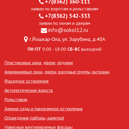
+7(8362) 360-111
заявки по воротам и рольставням
+7(8362) 542-333
заявки по окнам и дверям
info@sokol12.ru
г.Йошкар-Ола, ул. Зарубина, д.40А
ПН-ПТ
9:00 - 18:00
СБ-ВС
выходной
Пластиковые окна
,
двери
,
лоджии
Алюминиевые окна, двери, входные группы, витражи
Фасадное остекление
Автоматические ворота
Рольставни
Зимние сады и панорамное остекление
Ограждения (заборы, калитки)
Навесные вентилируемые фасады