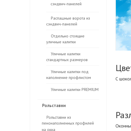
сэндвич-панелей
Распашные ворота из
сэндвич-панелей
Отдельно стоящие
уличные калитки
Уличные калитки
стандартных размеров
Цве
Уличные калитки под
наполнение профлистом
С шоко
Уличные калитки PREMIUM
Рольставни
Раз
Рольставни из
пенонаполненных профилей
Оконны
на окна