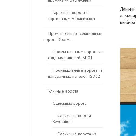
пружинами растяжения
Ламини
Гаражные ворота с
ламини
торсионным механизмом
выбират
Промышленные секционные
ворота DoorHan
Промышленные ворота из
сэндвич-панелей ISD01
Промышленные ворота из
панорамных панелей ISD02
Уличные ворота
Сдвижные ворота
Сдвижные ворота
Revolution
Сдвижные ворота из