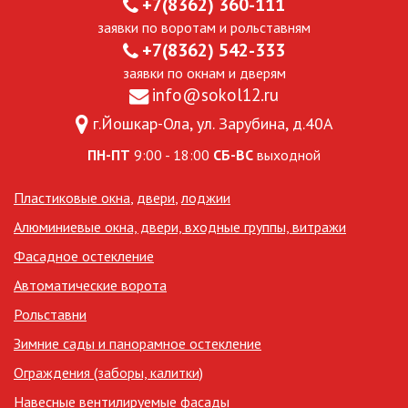
+7(8362) 360-111
заявки по воротам и рольставням
+7(8362) 542-333
заявки по окнам и дверям
info@sokol12.ru
г.Йошкар-Ола, ул. Зарубина, д.40А
ПН-ПТ
9:00 - 18:00
СБ-ВС
выходной
Пластиковые окна
,
двери
,
лоджии
Алюминиевые окна, двери, входные группы, витражи
Фасадное остекление
Автоматические ворота
Рольставни
Зимние сады и панорамное остекление
Ограждения (заборы, калитки)
Навесные вентилируемые фасады