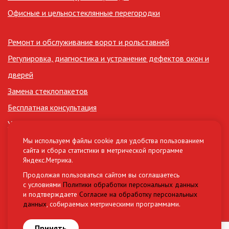
Офисные и цельностеклянные перегородки
Ремонт и обслуживание ворот и рольставней
Регулировка, диагностика и устранение дефектов окон и
дверей
Замена стеклопакетов
Бесплатная консультация
Утепление лоджий
Сертификаты
Мы используем файлы cookie для удобства пользованием
сайта и сбора статистики в метрической программе
Нормативные документы (СНиП, ГОСТ)
Яндекс.Метрика.
Материалы и комплектующие
Продолжая пользоваться сайтом вы соглашаетесь
с условиями
Политики обработки персональных данных
и подтверждаете
Согласие на обработку персональных
Разработка сайта
данных
, собираемых метрическими программами.
Овикс Медиа Груп
Принять