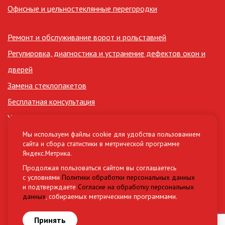
Офисные и цельностеклянные перегородки
Ремонт и обслуживание ворот и рольставней
Регулировка, диагностика и устранение дефектов окон и
дверей
Замена стеклопакетов
Бесплатная консультация
Утепление лоджий
Сертификаты
Мы используем файлы cookie для удобства пользованием
сайта и сбора статистики в метрической программе
Нормативные документы (СНиП, ГОСТ)
Яндекс.Метрика.
Материалы и комплектующие
Продолжая пользоваться сайтом вы соглашаетесь
с условиями
Политики обработки персональных данных
и подтверждаете
Согласие на обработку персональных
Разработка сайта
данных
, собираемых метрическими программами.
Овикс Медиа Груп
Принять