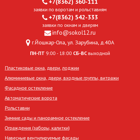
+7(8362) 360-111
заявки по воротам и рольставням
+7(8362) 542-333
заявки по окнам и дверям
info@sokol12.ru
г.Йошкар-Ола, ул. Зарубина, д.40А
ПН-ПТ
9:00 - 18:00
СБ-ВС
выходной
Пластиковые окна
,
двери
,
лоджии
Алюминиевые окна, двери, входные группы, витражи
Фасадное остекление
Автоматические ворота
Рольставни
Зимние сады и панорамное остекление
Ограждения (заборы, калитки)
Навесные вентилируемые фасады