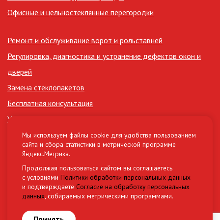
Офисные и цельностеклянные перегородки
Ремонт и обслуживание ворот и рольставней
Регулировка, диагностика и устранение дефектов окон и
дверей
Замена стеклопакетов
Бесплатная консультация
Утепление лоджий
Сертификаты
Мы используем файлы cookie для удобства пользованием
сайта и сбора статистики в метрической программе
Нормативные документы (СНиП, ГОСТ)
Яндекс.Метрика.
Материалы и комплектующие
Продолжая пользоваться сайтом вы соглашаетесь
с условиями
Политики обработки персональных данных
и подтверждаете
Согласие на обработку персональных
Разработка сайта
данных
, собираемых метрическими программами.
Овикс Медиа Груп
Принять