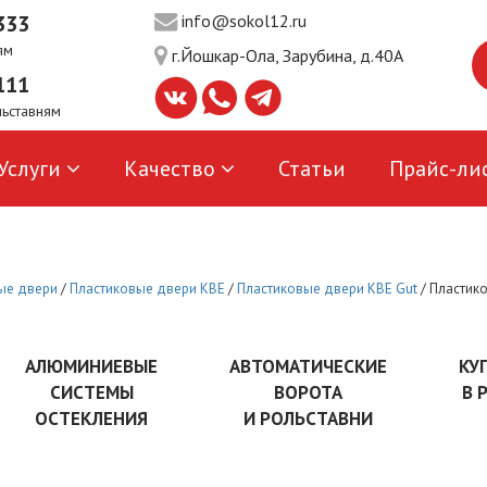
333
info@sokol12.ru
ям
г.Йошкар-Ола, Зарубина, д.40А
111
льставням
Услуги
Качество
Статьи
Прайс-ли
ые двери
/
Пластиковые двери KBE
/
Пластиковые двери КВЕ Gut
/
Пластик
АЛЮМИНИЕВЫЕ
АВТОМАТИЧЕСКИЕ
КУ
СИСТЕМЫ
ВОРОТА
В 
ОСТЕКЛЕНИЯ
И РОЛЬСТАВНИ