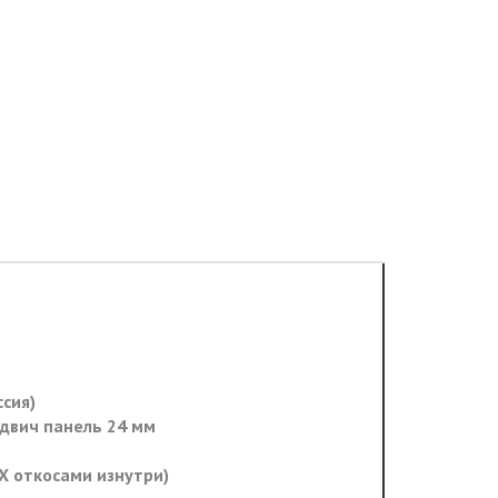
ссия)
ндвич панель 24 мм
ВХ откосами изнутри)