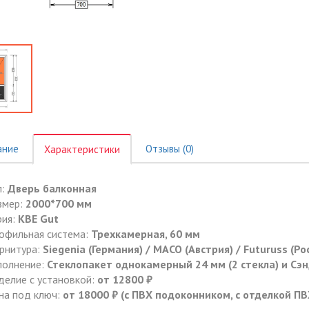
ание
Отзывы (0)
Характеристики
п:
Дверь балконная
змер:
2000*700 мм
рия:
КВЕ Gut
офильная система:
Трехкамерная, 60 мм
рнитура:
Siegenia (Германия) / MACO (Австрия) / Futuruss (Ро
полнение:
Стеклопакет однокамерный 24 мм (2 стекла) и Сэ
делие с установкой:
от 12800 ₽
на под ключ:
от 18000 ₽ (с ПВХ подоконником, с отделкой П