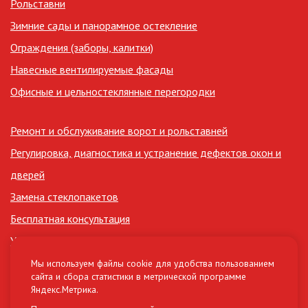
Рольставни
Зимние сады и панорамное остекление
Ограждения (заборы, калитки)
Навесные вентилируемые фасады
Офисные и цельностеклянные перегородки
Ремонт и обслуживание ворот и рольставней
Регулировка, диагностика и устранение дефектов окон и
дверей
Замена стеклопакетов
Бесплатная консультация
Утепление лоджий
Сертификаты
Мы используем файлы cookie для удобства пользованием
сайта и сбора статистики в метрической программе
Нормативные документы (СНиП, ГОСТ)
Яндекс.Метрика.
Материалы и комплектующие