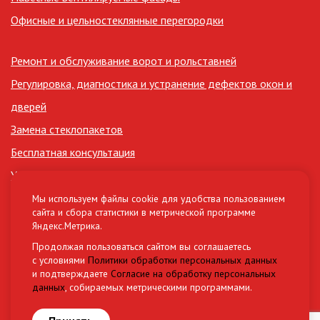
Офисные и цельностеклянные перегородки
Ремонт и обслуживание ворот и рольставней
Регулировка, диагностика и устранение дефектов окон и
дверей
Замена стеклопакетов
Бесплатная консультация
Утепление лоджий
Сертификаты
Мы используем файлы cookie для удобства пользованием
сайта и сбора статистики в метрической программе
Нормативные документы (СНиП, ГОСТ)
Яндекс.Метрика.
Материалы и комплектующие
Продолжая пользоваться сайтом вы соглашаетесь
с условиями
Политики обработки персональных данных
и подтверждаете
Согласие на обработку персональных
Разработка сайта
данных
, собираемых метрическими программами.
Овикс Медиа Груп