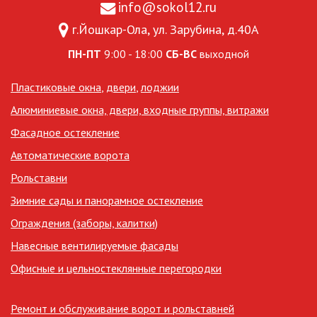
info@sokol12.ru
г.Йошкар-Ола, ул. Зарубина, д.40А
ПН-ПТ
9:00 - 18:00
СБ-ВС
выходной
Пластиковые окна
,
двери
,
лоджии
Алюминиевые окна, двери, входные группы, витражи
Фасадное остекление
Автоматические ворота
Рольставни
Зимние сады и панорамное остекление
Ограждения (заборы, калитки)
Навесные вентилируемые фасады
Офисные и цельностеклянные перегородки
Ремонт и обслуживание ворот и рольставней