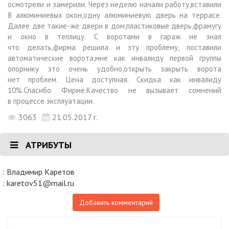
осмотрели и замерили. Через неделю начали работу,вставили
8 алюминиевых окон,одну алюминиевую дверь на террасе.
Далее две такие-же двери в дом,пластиковые дверь,фрамугу
и окно в теплицу. С воротами в гараж не знал
что делать,фирма решила и эту проблему, поставили
автоматические ворота,мне как инвалиду первой группы
опорнику это очень удобно,открыть закрыть ворота
нет проблем. Цена доступная. Скидка как инвалиду
10%.Спасибо Фирме.Качество не вызывает сомнений
в процессе эксплуатации.
3063
21.05.2017 г.
АТРИБУТЫ
:
Владимир Каретов
:
karetov51@mail.ru
Добавить комментарий